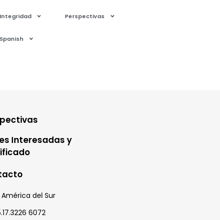
Integridad
Perspectivas
Spanish
spectivas
es Interesadas y
ificado
tacto
l, América del Sur
5.17.3226 6072