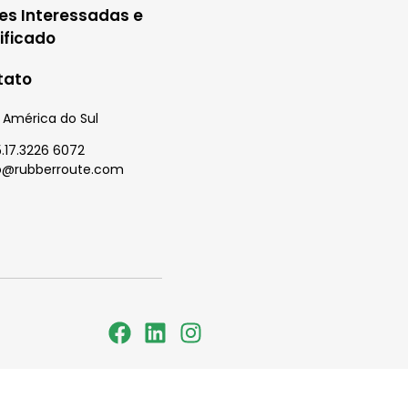
es Interessadas e
ificado
tato
l, América do Sul
5.17.3226 6072
fo@rubberroute.com